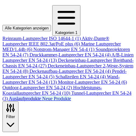
Alle Kategorien anzeigen
Kategorien
1
Reinraum-Lautsprecher ISO 14644-1
(1)
Aktiv-Dante®
Lautsprecher IEEE 802.3at/PoE plus
(6)
Marine Lautsprecher
MED/1.44b
(6)
Notstrom-Manager EN 54-4
(1)
Soundprojektoren
EN 54-24
(7)
Druckkammer-Lautsprecher EN 54-24
(4)
A/B-Linien
Lautsprecher EN 54-24
(13)
Deckeneinbau-Lautsprecher Breitband-
Chassis EN 54-24
(27)
Deckeneinbau-Lautsprecher 2-Wege-System
EN 54-24
(8)
Deckenaufbau-Lautsprecher EN 54-24
(4)
Pendel-
Lautsprecher EN 54-24
(5)
Schallzeilen EN 54-24
(4)
Wand-
Lautsprecher EN 54-24
(13)
Monitor-Lautsprecher EN 54-24
(6)
Outdoor-Lautsprecher EN 54-24
(2)
Hochleistungs-
Koaxiallautsprecher EN 54-24
(10)
Tunnel-Lautsprecher EN 54-24
(3)
Auslaufprodukte
Neue Produkte
Filter