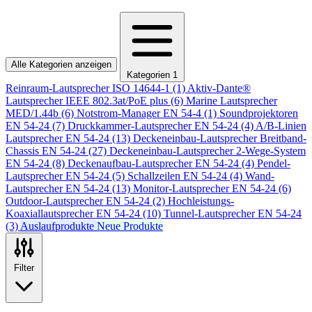
Alle Kategorien anzeigen
Kategorien
1
Reinraum-Lautsprecher ISO 14644-1
(1)
Aktiv-Dante®
Lautsprecher IEEE 802.3at/PoE plus
(6)
Marine Lautsprecher
MED/1.44b
(6)
Notstrom-Manager EN 54-4
(1)
Soundprojektoren
EN 54-24
(7)
Druckkammer-Lautsprecher EN 54-24
(4)
A/B-Linien
Lautsprecher EN 54-24
(13)
Deckeneinbau-Lautsprecher Breitband-
Chassis EN 54-24
(27)
Deckeneinbau-Lautsprecher 2-Wege-System
EN 54-24
(8)
Deckenaufbau-Lautsprecher EN 54-24
(4)
Pendel-
Lautsprecher EN 54-24
(5)
Schallzeilen EN 54-24
(4)
Wand-
Lautsprecher EN 54-24
(13)
Monitor-Lautsprecher EN 54-24
(6)
Outdoor-Lautsprecher EN 54-24
(2)
Hochleistungs-
Koaxiallautsprecher EN 54-24
(10)
Tunnel-Lautsprecher EN 54-24
(3)
Auslaufprodukte
Neue Produkte
Filter