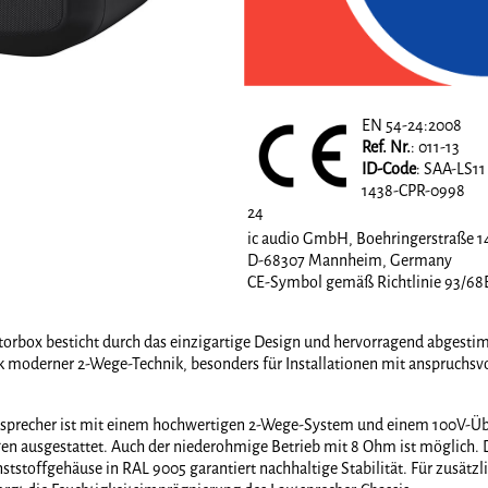
EN 54-24:2008
Ref. Nr.
: 011-13
ID-Code
: SAA-LS11
1438-CPR-0998
24
ic audio GmbH, Boehringerstraße 1
D-68307 Mannheim, Germany
CE-Symbol gemäß Richtlinie 93/6
rbox besticht durch das einzigartige Design und hervorragend abgesti
oderner 2-Wege-Technik, besonders für Installationen mit anspruchsvo
tsprecher ist mit einem hochwertigen 2-Wege-System und einem 100V-Üb
n ausgestattet. Auch der niederohmige Betrieb mit 8 Ohm ist möglich. 
tstoffgehäuse in RAL 9005 garantiert nachhaltige Stabilität. Für zusätzl