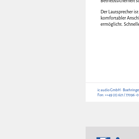
Betriebssicherheit 
Der Lautsprecher is
komfortabler Anschl
ermöglicht. Schnel
ic audio GmbH • Boehringe
Fon: ++49 (0) 621 / 77096 -0