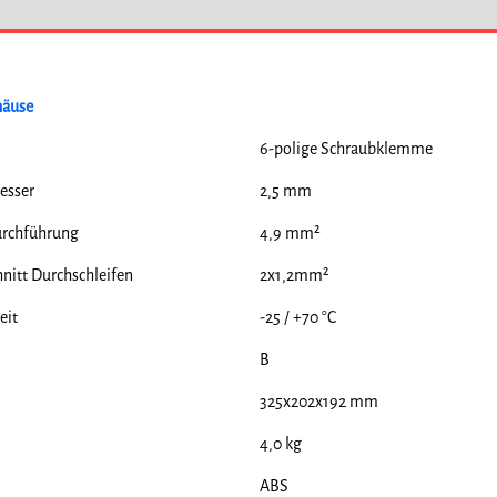
häuse
6-polige Schraubklemme
esser
2,5 mm
rchführung
4,9 mm²
nitt Durchschleifen
2x1,2mm²
eit
-25 / +70 °C
B
325x202x192 mm
4,0 kg
ABS