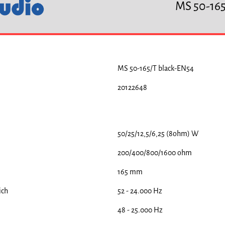
MS 50-165
MS 50-165/T black-EN54
20122648
50/25/12,5/6,25 (8ohm) W
200/400/800/1600 ohm
165 mm
ich
52 - 24.000 Hz
48 - 25.000 Hz