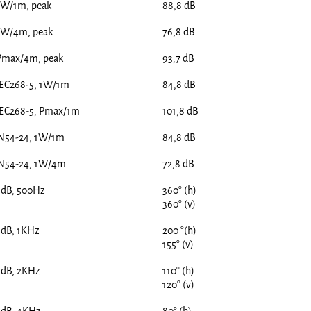
1W/1m, peak
88,8 dB
 1W/4m, peak
76,8 dB
 Pmax/4m, peak
93,7 dB
IEC268-5, 1W/1m
84,8 dB
 IEC268-5, Pmax/1m
101,8 dB
EN54-24, 1W/1m
84,8 dB
EN54-24, 1W/4m
72,8 dB
6dB, 500Hz
360° (h)
360° (v)
6dB, 1KHz
200 °(h)
155° (v)
6dB, 2KHz
110° (h)
120° (v)