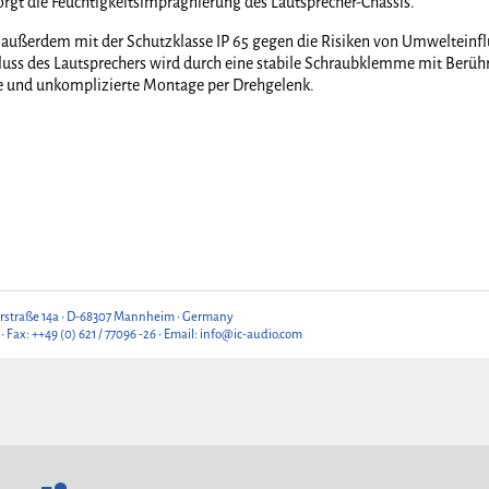
sorgt die Feuchtigkeitsimprägnierung des Lautsprecher-Chassis.
t außerdem mit der Schutzklasse IP 65 gegen die Risiken von Umwelteinflü
uss des Lautsprechers wird durch eine stabile Schraubklemme mit Berü
le und unkomplizierte Montage per Drehgelenk.
rstraße 14a • D-68307 Mannheim • Germany
 • Fax: ++49 (0) 621 / 77096 -26 • Email: info@ic-audio.com