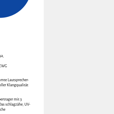
4a,
8EWG
mmte Lautsprecher-
ller Klangqualität
ertrager mit 3
Das schlagzähe, UV-
iche