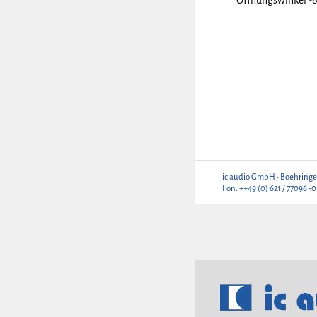
Öffnungswinkel -
ic audio GmbH • Boehringe
Fon: ++49 (0) 621 / 77096 -0