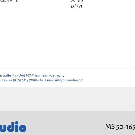
6dB, 4KHz
80° (h)
25° (v)
rstraße 14a • D-68307 Mannheim • Germany
 • Fax: ++49 (0) 621 / 77096 -26 • Email: info@ic-audio.com
MS 50-165