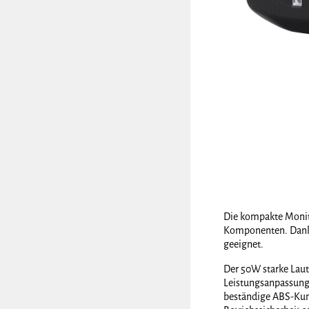
Die kompakte Monito
Komponenten. Dank m
geeignet.
Der 50W starke Lau
Leistungsanpassunge
beständige ABS-Kuns