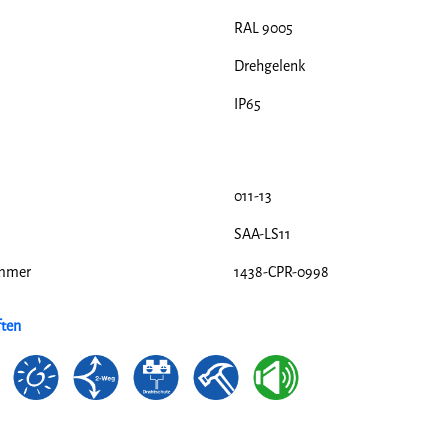
RAL 9005
Drehgelenk
IP65
011-13
SAA-LS11
ummer
1438-CPR-0998
ften