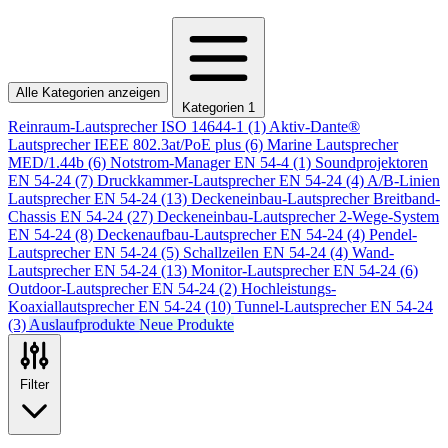
Alle Kategorien anzeigen
Kategorien
1
Reinraum-Lautsprecher ISO 14644-1
(1)
Aktiv-Dante®
Lautsprecher IEEE 802.3at/PoE plus
(6)
Marine Lautsprecher
MED/1.44b
(6)
Notstrom-Manager EN 54-4
(1)
Soundprojektoren
EN 54-24
(7)
Druckkammer-Lautsprecher EN 54-24
(4)
A/B-Linien
Lautsprecher EN 54-24
(13)
Deckeneinbau-Lautsprecher Breitband-
Chassis EN 54-24
(27)
Deckeneinbau-Lautsprecher 2-Wege-System
EN 54-24
(8)
Deckenaufbau-Lautsprecher EN 54-24
(4)
Pendel-
Lautsprecher EN 54-24
(5)
Schallzeilen EN 54-24
(4)
Wand-
Lautsprecher EN 54-24
(13)
Monitor-Lautsprecher EN 54-24
(6)
Outdoor-Lautsprecher EN 54-24
(2)
Hochleistungs-
Koaxiallautsprecher EN 54-24
(10)
Tunnel-Lautsprecher EN 54-24
(3)
Auslaufprodukte
Neue Produkte
Filter