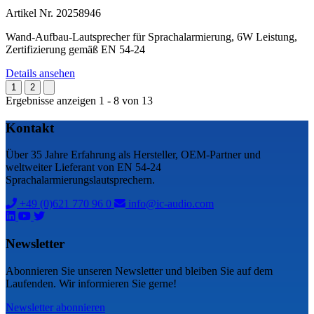
Artikel Nr. 20258946
Wand-Aufbau-Lautsprecher für Sprachalarmierung, 6W Leistung,
Zertifizierung gemäß EN 54-24
Details ansehen
1
2
Ergebnisse anzeigen 1 - 8 von 13
Kontakt
Über 35 Jahre Erfahrung als Hersteller, OEM-Partner und
weltweiter Lieferant von EN 54-24
Sprachalarmierungslautsprechern.
+49 (0)621 770 96 0
info@ic-audio.com
Newsletter
Abonnieren Sie unseren Newsletter und bleiben Sie auf dem
Laufenden. Wir informieren Sie gerne!
Newsletter abonnieren