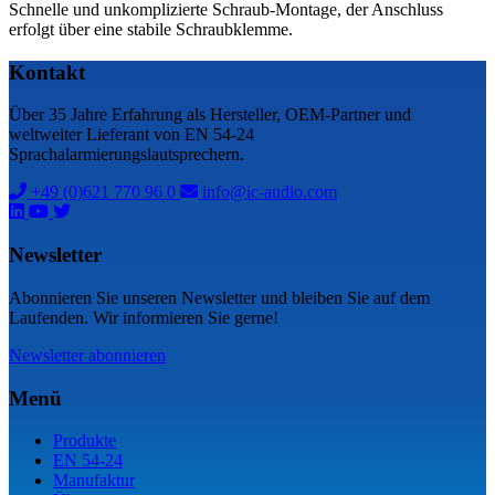
Schnelle und unkomplizierte Schraub-Montage, der Anschluss
erfolgt über eine stabile Schraubklemme.
Kontakt
Über 35 Jahre Erfahrung als Hersteller, OEM-Partner und
weltweiter Lieferant von EN 54-24
Sprachalarmierungslautsprechern.
+49 (0)621 770 96 0
info@ic-audio.com
Newsletter
Abonnieren Sie unseren Newsletter und bleiben Sie auf dem
Laufenden. Wir informieren Sie gerne!
Newsletter abonnieren
Menü
Produkte
EN 54-24
Manufaktur